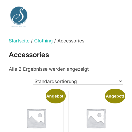
Zum
Inhalt
Suchen
SEITEN
springen
nach:
Startseite
/
Clothing
/ Accessories
Accessories
Alle 2 Ergebnisse werden angezeigt
Angebot!
Angebot!