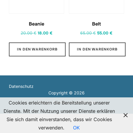
Beanie
Belt
Ursprünglicher
Aktueller
Ursprünglicher
Aktueller
20.00
€
18.00
€
65.00
€
55.00
€
Preis
Preis
Preis
Preis
war:
ist:
war:
ist:
IN DEN WARENKORB
IN DEN WARENKORB
20.00 €
18.00 €.
65.00 €
55.00 €.
Datenschutz
Copyright © 2026
Cookies erleichtern die Bereitstellung unserer
Inspiro Theme
von
WPZOOM
Dienste. Mit der Nutzung unserer Dienste erklären
Sie sich damit einverstanden, dass wir Cookies
verwenden.
OK